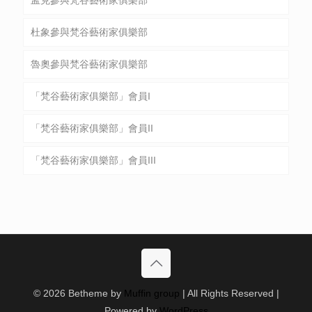
杜象參與梵谷藝術家俱樂部
魯奧參與梵谷藝術家俱樂部
「梵谷藝術家俱樂部」會員I
「梵谷藝術家俱樂部」會員II
「梵谷藝術家俱樂部」會員III
© 2026 Betheme by
Muffin group
| All Rights Reserved |
Powered by
WordPress