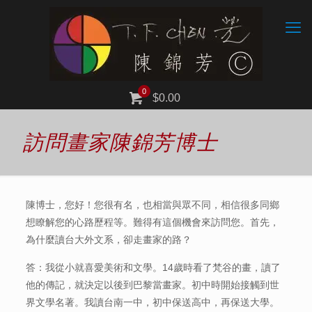
0
$0.00
訪問畫家陳錦芳博士
陳博士，您好！您很有名，也相當與眾不同，相信很多同鄉
想瞭解您的心路歷程等。難得有這個機會來訪問您。首先，
為什麼讀台大外文系，卻走畫家的路？
答：我從小就喜愛美術和文學。14歲時看了梵谷的畫，讀了
他的傳記，就決定以後到巴黎當畫家。初中時開始接觸到世
界文學名著。我讀台南一中，初中保送高中，再保送大學。