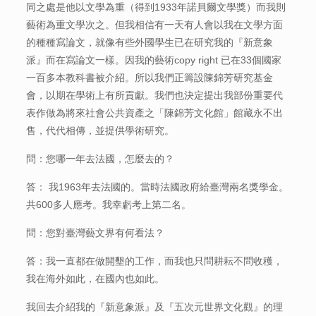
同之處是他以文學為重（得到1933年諾貝爾文學獎）而我則
藝術為重文學次之。但我相信有一天有人會以我在文學方面
的種種寫論文，就像有些外國學生已在研究我的『新意象
派』而在寫論文一樣。因我的藝術copy right 已在33個國家
一百多本教科書被介紹。所以我們正籌設陳錦芳研究基金
會，以期在學術上有所貢獻。我們也決定提出我部份重要代
表作做為將來社會公共資產之「陳錦芳文化館」館藏永不出
售，代代相傳，並提供學術研究。
問：您哪一年去法國，怎麼去的？
答： 我1963年去法國的。當時法國政府給臺灣兩名獎學金。
共600多人應考。我幸虧考上第二名。
問：您對臺灣藝文界有何看法？
答：我一直都在做開墾的工作，而我也只問耕耘不問收穫，
我在海外如此，在國內也如此。
我回去介紹我的『新意象派』及『五次元世界文化觀』的理