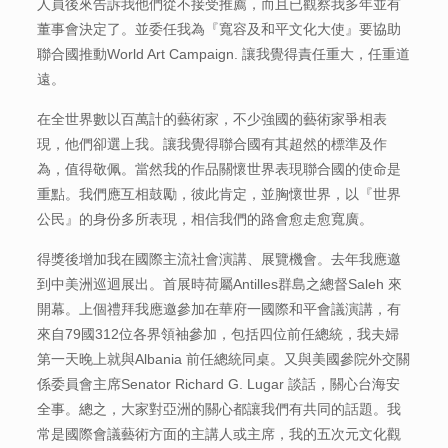
人員後來告訴我他們從不接受推薦，而且已觀察我多年並有
董事會決定了。並委任我為『寬容及和平文化大使』要協助
聯合國推動World Art Campaign. 讓我覺得責任重大，任重道
遠。
在全世界數以百萬計的藝術家，不少強國的藝術家爭相表
現，他們卻選上我。讓我覺得聯合國有其超然的標準及作
為，值得敬佩。當然我的作品關懷世界表現聯合國的使命是
重點。我們應互相鼓勵，彼此肯定，並胸懷世界，以『世界
公民』的身份多所表現，相信我們的路會愈走愈寬廣。
得獎後增加我在國際主流社會演講、展覽機會。去年我應邀
到中美洲巡迴展出。首展時荷屬Antilles群島之總督Saleh 來
開幕。上個禮拜我應邀參加在華府一國際和平會議演講，有
來自79國312位各界領袖參加，包括四位前任總統，我夫婦
第一天晚上就與Albania 前任總統同桌。又與美國參院外交關
係委員會主席Senator Richard G. Lugar 談話，關心台海安
全事。總之，大家對亞洲的關心都讓我們有共同的話題。我
常是國際會議藝術方面的主講人或主席，我的五次元文化觀