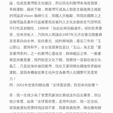
論，也就是臺灣新文化建設，所以回去到臺灣各地巡迴展，
草根運動，藝術下鄉，將臺灣可成為人類新文藝復興之搖籃
的理論及Vision 拋磚引玉，與國人共勉勵，而我在國際上之
這種理論及畫作日益被重視並被列入文化史藝術史可證明其
可行性及前瞻性。1986年『自由女神百幅連作』得到世界重
視，也有些收入，乃與內人商議在1987年元月在臺北開畫廊
並首展自由女神。從此臺北、紐約兩地跑，最近三年的『玉
山聖山、愛與和平』全台巡迴展也是以『玉山』為主題『愛
吾臺灣系列』之一的臺灣心靈改造，精神建設之舉。一般畫
廊是掛畫賣畫，我們卻是文化下鄉。我覺得一直都在做文化
義工，只是從海外做回臺灣，現在又要與聯合國做世界藝術
運動。讓我有機會從事文化外交為臺灣人在國際可見度努
力！
問：2001年您拿到聯合國『全球寬容獎』對您有何影響？
答：我一生很少為了拿獎而參加比賽或送作品去審查，所以
很少拿獎。如果『全球寬容獎』是用申請的，我一定沒份。
當我被通知受獎時我說我不要，我要推薦慈濟。聯合國有關