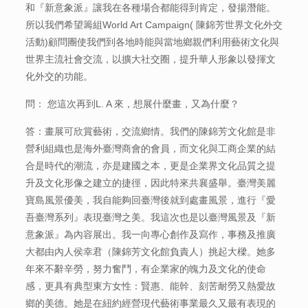
和『新意象派』讓我在各種場合都能得到肯定，發揚潛能。
所以我們希望籌組World Art Campaign( 陳錦芳世界文化外交
活動)顧問團使我們到各地時能與當地鄉親們利用藝術文化與
世界主流社會交流，以擴大社交圈，提升華人形象以發揮文
化外交的功能。
問： 您這次再到L. A 來，想展什麼畫，又為什麼？
答：畫展可欣賞藝術，交流鄉情。我們的陳錦芳文化館是非
營利組織也是海外臺灣商會的會員，而文化與工商企業的結
合是時代的潮流，亦是建國之本，更是企業界文化品質之提
升及文化形像之建立的捷徑，因此特來共襄盛舉。臺灣美麗
寶島風景優美，我自能夠回臺灣後就到處畫風景，進行『愛
吾臺灣系列』表現臺灣之美。我這次也是以臺灣風景及『新
意象派』為內容展出。我一向專心創作及寫作，事務及推廣
大都由內人侯幸君（陳錦芳文化館負責人）挑起大樑。她多
年來不辭辛勞，努力奮鬥，有企業家的魄力及文化的使命
感，更具有典型東方女性：賢惠、能幹、刻苦耐勞又熱愛故
鄉的美德。她是在紐約經營現代藝術事業最久又最有表現的