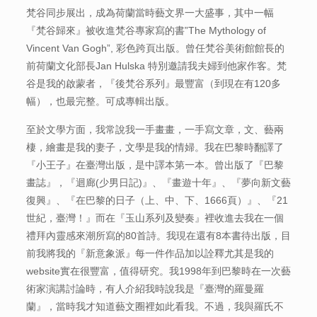
梵谷同步展出，成為荷蘭當時藝文界一大盛事，其中一幅
『梵谷歸來』被收進梵谷專家寫的書”The Mythology of
Vincent Van Gogh”, 彩色跨頁出版。曾任梵谷美術館館長的
前荷蘭文化部長Jan Hulska 特別邀請我夫婦到他家作客。梵
谷是我的啟蒙者，『後梵谷系列』最豐富（到現在有120多
幅），也最完整。可成專輯出版。
至於文學方面，我常說我一手畫畫，一手寫文章，文、藝兩
棲，繪畫是我的妻子，文學是我的情婦。我在巴黎時翻譯了
『小王子』在臺灣出版，是中譯本第一本。曾出版了『巴黎
畫誌』，『迴廊(少男日記)』、『畫遊十年』、『夢向新文藝
復興』、『在巴黎的日子（上、中、下、1666頁）』、『21
世紀，臺灣！』而在『玉山系列及變奏』裡收進去我在一個
禮拜內靈感來潮所寫的80首詩。我現在還有8本書待出版，目
前我將我的『新意象派』每一件作品加以詮釋尤其是我的
website實在很豐富，值得研究。我1998年到巴黎時在一次藝
術家演講討論時，有人介紹我時說我是『臺灣的羅曼羅
蘭』，當時我才知道藝文圈裡如此看我。不過，我與羅氏不