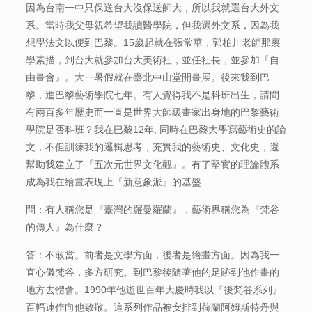
因為台南一中只保送台大沒保送師大，所以我就選台大外文
系。當時我父母親希望我讀醫學院，但我選外文系，因為我
想學法文以便到巴黎。15歲起就在張常華，郭柏川老師那裏
學素描，到台大就參加台大美術社，並任社長，並參加『自
由畫會』。大一暑假就在臺北中山堂開畫展。後來我到巴
黎，進巴黎藝術學院七年。有人覺得我不是科班出生，請問
有兩百多年歷史而一直是世界大師級畫家出身地的巴黎藝術
學院是否科班？我在巴黎12年, 同時在巴黎大學寫藝術史的論
文，不但訓練我的邏輯思考，充實我的藝術史、文化史，還
幫助我建立了『五次元世界文化觀』。有了堅實的理論體系
成為我在繪畫表現上『新意象派』的基盤.
問：有人稱您是『臺灣的羅曼羅蘭』，藝術界稱您為『梵谷
的傳人』為什麼？
答：不敢當。前者是文學方面，後者是繪畫方面。因為我一
直心儀梵谷，多方研究。到巴黎後隨著他的足跡到他作畫的
地方去體會。1990年他逝世百年大慶時我以『後梵谷系列』
百幅連作向他致敬。這系列作品被安排到荷蘭阿姆斯特丹與