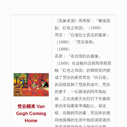
《意象來源》馬蒂斯：『餐後甜
點、紅色之和諧』（1908）
梵谷：『往達拉士貢去的畫家』
（1888） 『梵谷座椅』
（1888）
高更：『有光環的自畫像』
（1889）在這幅作品裡馬蒂斯那
幅『紅色之和諧』的輝煌室內變
成了梵谷的家而梵谷『向日葵』
的花樣裝飾了壁紙和桌巾。梵谷
的妻子，一位雅淑的阿耳魯姑
娘，正在為整天在烈日下作畫歸
來的幸福畫家準備點心。就這
梵谷歸來 Van
樣，在陳錦芳的畫，梵谷終於獲
Gogh Coming
得他孤獨的生涯中熱切渴望著的
Home
家庭溫暖與藝術上被肯定的榮