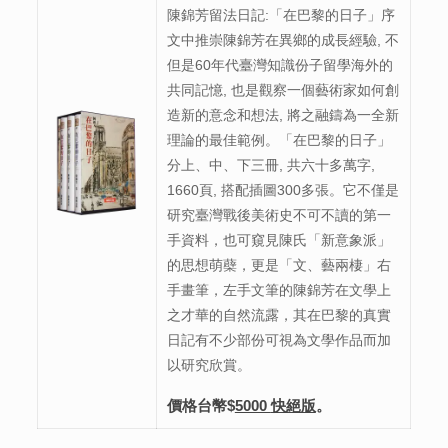
陳錦芳留法日記:「在巴黎的日子」序
文中推崇陳錦芳在異鄉的成長經驗, 不
但是60年代臺灣知識份子留學海外的
共同記憶, 也是觀察一個藝術家如何創
造新的意念和想法, 將之融鑄為一全新
理論的最佳範例。「在巴黎的日子」
分上、中、下三冊, 共六十多萬字,
1660頁, 搭配插圖300多張。它不僅是
研究臺灣戰後美術史不可不讀的第一
手資料，也可窺見陳氏「新意象派」
的思想萌蘗，更是「文、藝兩棲」右
手畫筆，左手文筆的陳錦芳在文學上
之才華的自然流露，其在巴黎的真實
日記有不少部份可視為文學作品而加
以研究欣賞。
價格台幣$
5000
快絕版
。