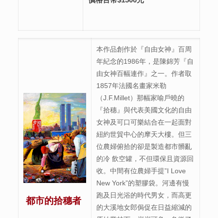
本作品創作於『自由女神』百周
年紀念的1986年，是陳錦芳『自
由女神百幅連作』之一。作者取
1857年法國名畫家米勒
（J.F.Millet）那幅家喻戶曉的
『拾穗』與代表美國文化的自由
女神及可口可樂結合在一起面對
紐約世貿中心的摩天大樓。但三
位農婦俯拾的卻是製造都市髒亂
的冷 飲空罐，不但環保且資源回
收。中間有位農婦手提”I Love
New York”的塑膠袋。河邊有慢
跑及日光浴的時代男女，而高更
都市的拾穗者
的大溪地女郎侷促在日益縮減的