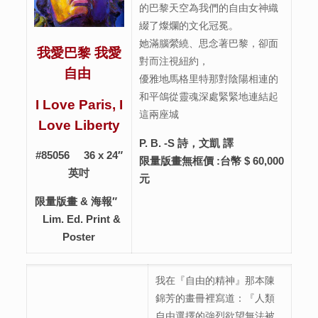
的巴黎天空為我們的自由女神織
綴了燦爛的文化冠冕。
她滿腦縈繞、思念著巴黎，卻面
我愛巴黎 我愛
對而注視紐約，
自由
優雅地馬格里特那對陰陽相連的
和平鴿從靈魂深處緊緊地連結起
I Love Paris, I
這兩座城
Love Liberty
P. B. -S 詩，文凱 譯
#85056 36 x 24″
限量版畫無框價
:台幣 $ 60,000
英吋
元
限量版畫 & 海報″
Lim. Ed. Print &
Poster
我在『自由的精神』那本陳
錦芳的畫冊裡寫道：『人類
自由選擇的強烈欲望無法被