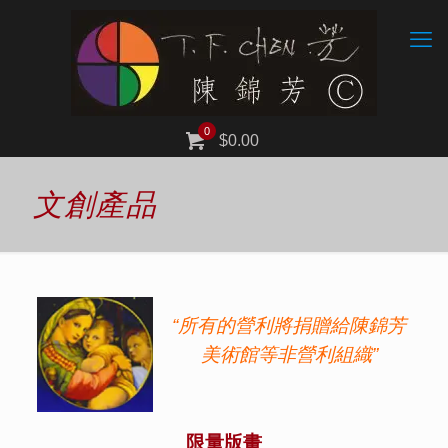
0
$0.00
文創產品
“所有的營利將捐贈給陳錦芳
美術館等非營利組織”
限量版畫