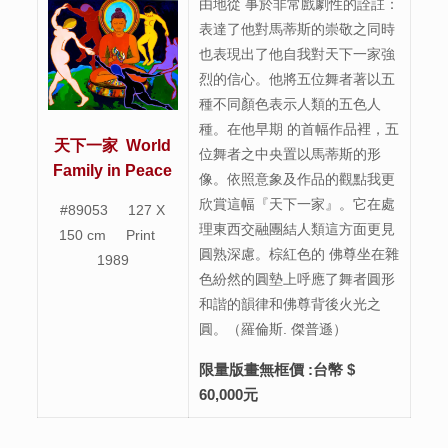
由地從 事於非常戲劇性的詮註：
表達了他對馬蒂斯的崇敬之同時
也表現出了他自我對天下一家強
烈的信心。他將五位舞者著以五
種不同顏色表示人類的五色人
種。在他早期 的首幅作品裡，五
天下一家
World
位舞者之中央置以馬蒂斯的形
Family in Peace
像。依照意象及作品的觀點我更
欣賞這幅『天下一家』。它在處
#89053 127 X
理東西交融團結人類這方面更見
150 cm Print
圓熟深慮。棕紅色的 佛尊坐在雜
1989
色紛然的圓墊上呼應了舞者圓形
和諧的韻律和佛尊背後火光之
圓。（羅倫斯. 傑普遜）
限量版畫無框價
:台幣 $
60,000元