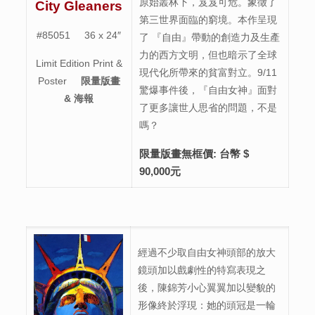
原始叢林下，岌岌可危。象徵了
City Gleaners
第三世界面臨的窮境。本作呈現
#85051 36 x 24″
了 『自由』帶動的創造力及生產
力的西方文明，但也暗示了全球
Limit Edition Print &
現代化所帶來的貧富對立。9/11
Poster
限量版畫
驚爆事件後，『自由女神』面對
& 海報
了更多讓世人思省的問題，不是
嗎？
限量版畫無框價
: 台幣 $
90,000元
經過不少取自由女神頭部的放大
鏡頭加以戲劇性的特寫表現之
後，陳錦芳小心翼翼加以變貌的
形像終於浮現：她的頭冠是一輪