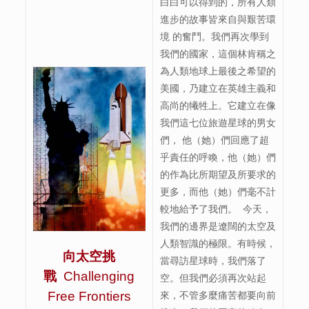
白白可以得到的，所有人類
進步的故事皆來自與艱苦環
境 的奮鬥。我們再次學到
我們的國家，這個林肯稱之
為人類地球上最後之希望的
美國，乃建立在英雄主義和
高尚的犧牲上。它建立在像
我們這七位旅遊星球的男女
們， 他（她）們回應了超
乎責任的呼喚，他（她）們
的作為比所期望及所要求的
更多，而他（她）們毫不計
較地給予了我們。 今天，
我們的邊界是遼闊的太空及
人類智識的極限。有時候，
向太空挑
當尋訪星球時，我們落了
戰
Challenging
空。但我們必須再次站起
Free Frontiers
來，不管多麼痛苦都要向前