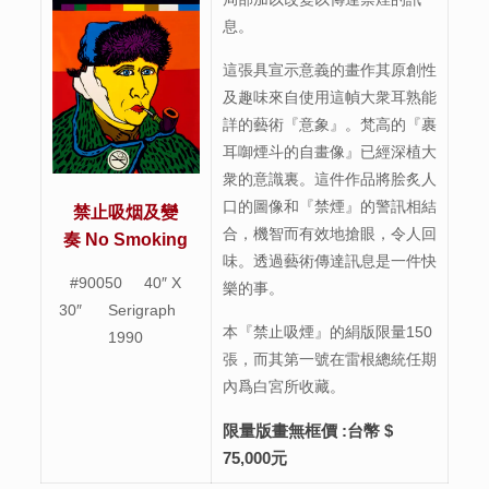
息。
這張具宣示意義的畫作其原創性
及趣味來自使用這幀大衆耳熟能
詳的藝術『意象』。梵高的『裹
耳啣煙斗的自畫像』已經深植大
衆的意識裏。這件作品將脍炙人
口的圖像和『禁煙』的警訊相結
禁止吸烟及變
合，機智而有效地搶眼，令人回
奏
No Smoking
味。透過藝術傳達訊息是一件快
#90050 40″ X
樂的事。
30″ Serigraph
本『禁止吸煙』的絹版限量150
1990
張，而其第一號在雷根總統任期
內爲白宮所收藏。
限量版畫無框價
:台幣 $
75,000元