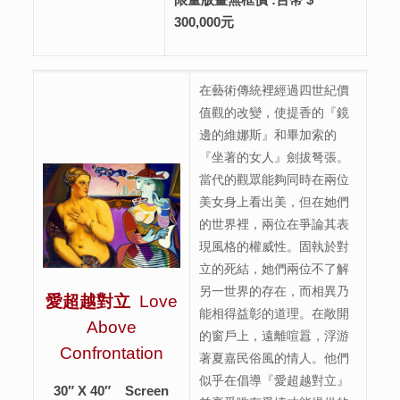
300,000元
在藝術傳統裡經過四世紀價
值觀的改變，使提香的『鏡
邊的維娜斯』和畢加索的
『坐著的女人』劍拔弩張。
當代的觀眾能夠同時在兩位
美女身上看出美，但在她們
的世界裡，兩位在爭論其表
現風格的權威性。固執於對
立的死結，她們兩位不了解
另一世界的存在，而相異乃
愛超越對立
Love
能相得益彰的道理。在敞開
Above
的窗戶上，遠離喧囂，浮游
Confrontation
著夏嘉民俗風的情人。他們
似乎在倡導『愛超越對立』
30″ X 40″ Screen