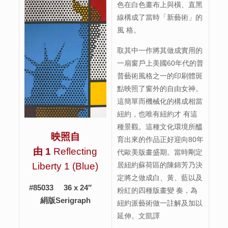
色在白色畫布上與橫、直黑
線構成了當時「新藝術」的
風 格。
取其中一作將其做成實用的
一扇窗戶上美國60年代的普
普藝術風格之一的印刷體斑
點映照了窗外的自由女神。
這簡單而機械化的構成相當
紐約，也唯有紐約才 有這
種景觀。這種文化環境所醞
映照自
育出來的作品正好迎向80年
由
1
Reflecting
代歐美版畫盛期。當時剛定
居紐約蘇荷區的陳錦芳乃決
Liberty 1 (Blue)
定將之做成白、黃、藍以及
#85033 36 x 24″
粉紅的四種版畫變 奏，為
絹版Serigraph
紐約派藝術做一註解及加以
延伸。文凱譯