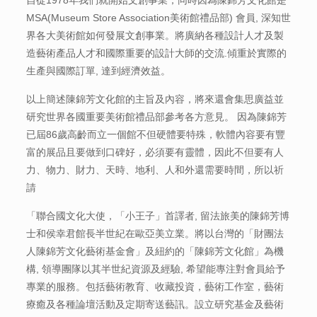
MSA(Museum Store Association美術館禮品部) 會員, 深知世
界各大美術館如何發展文創事業。將廣納各種設計人才及製
造藝術產品人才和國際重要的設計大師的交流.傾重於實際的
生產與國際訂單, 達到經濟效益。
以上簡述陳錦芳文化館的主旨及內容，將來還會集思廣益並
研究世界各國重要美術館禮品部參考各方意見。 因為陳錦芳
已屆86歲高齡而立一個館不但硬體要特殊，軟體內容要有豐
富的展品且要做到口碑好，必須要有靈體，因此不但要有人
力、物力、財力、天時、地利、人和外還需要時間，所以祈
請
「聯合國文化大使，「小王子」首譯者, 留法旅美的陳錦芳博
士和侯幸君館長半世紀在歐亞美立業。將以台灣的「財團法
人陳錦芳文化藝術基金會」及紐約的「陳錦芳文化館」為機
構, 領導團隊以其半世紀資源及經驗, 希望能專注對會員給予
專業的服務。包括藝術教育、收藏投資，藝術工作室，藝術
療癒及各種論壇活動及定期寄送藝訊。設立研究基金及藝術