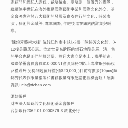
家顧問和經紀人課程，裁培後進。期培訓一個優秀的團隊，
繼續陳半世紀在海外推動國際藝術事業和國際文化外交。基
金會將專注於八大藝術的發展及食衣住行的文化，時裝表
演，藝術與金融等, 進軍國際, 年輕後進在紐約的聚集與輔
導。
”陳錦芳藝術大樓” 位於紐約市中城1-2樓「陳錦芳文化館」3-
12樓是藝居公寓。位於世界名牌區的鑚石地段是展、演、售
的平台也是咱們的橋頭堡。歡迎大家立足本土，㩦手前進,
國際榮譽會員會費$10,000NT會員除得到以上專業服務節稅
及禮遇外,另得到超值好禮(值$20,000, )目前有數張(10pcs)陳
錦芳代表作限量複製和書籍數量有限懇請把握機會喔！洽詢
資訊lucia@tfchen.com
匯款帳戶
財團法人陳錦芳文化藝術基金會帳戶
台新銀行2062-01-0000579-3 敦北分行