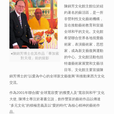
陳錦芳文化館主館位於紐
約著名的蘇活區，是一所
非營利性文化藝術機構，
旨在推動藝術教育和宣揚
全球和平的文化。文化館
希望聯合世界各地視覺藝
術家，表演藝術家，思想
家，成為新文藝復興運動
●陳錦芳博士在其作品「畢加索
的中心。文化館活動包括
對天壇」前的留影
特邀藝術家展覽和文藝項
目等。文化館主要宣揚陳
錦芳博士的“以愛為中心的全球新文藝復興”和推動東西方文化
交流。
作為2001年聯合國“全球寬容獎”的獲獎人及“寬容與和平”文化
大使, 陳博士專注於著書立說，創作豐富的藝術作品以傳達
“多元文化”的積極意義及​​以“愛的時代”為核心精神的藝術作
品。