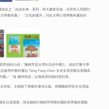
美 國成名之「自由女神」系列，與大畫家安迪．沃荷等人同期刊
國大學教科書／ 『文化的躍升』刊在大學心理學教科書的封
品『競爭』 及對他的介紹；“陳錦芳是台灣出生的中國人，他在巴黎大學
教科書以 Tsing Fang Chen 全名全頁登載在美國高
刊載／「收 藏與投資」以海南系列做封面封底。
權何去何從。文創除了授權外還有出版。有關陳錦芳的文化理論
03 多個全台巡迴展，現在她執行陳錦芳與聯合國的世界藝術運動