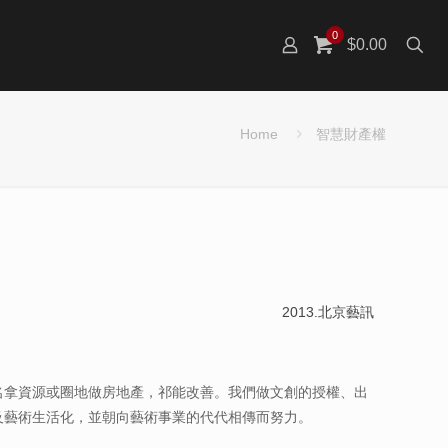
0
$0.00
Home
智慧財產權
2013.北京藝訊
名拿資源或圈地做房地產，祁能改善。我們做文創的授權、出
及藝術生活化，並朝向藝術事業的代代相傳而努力。