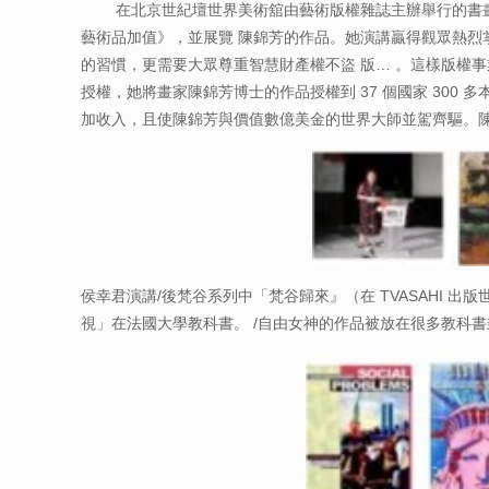
在北京世紀壇世界美術舘由藝術版權雜誌主辦舉行的書畫知
藝術品加值》，並展覽 陳錦芳的作品。她演講贏得觀眾熱烈
的習慣，更需要大眾尊重智慧財產權不盜 版… 。這樣版權事
授權，她將畫家陳錦芳博士的作品授權到 37 個國家 30
加收入，且使陳錦芳與價值數億美金的世界大師並駕齊驅。陳
侯幸君演講/後梵谷系列中「梵谷歸來』（在 TVASAHI 
視」在法國大學教科書。 /自由女神的作品被放在很多教科書