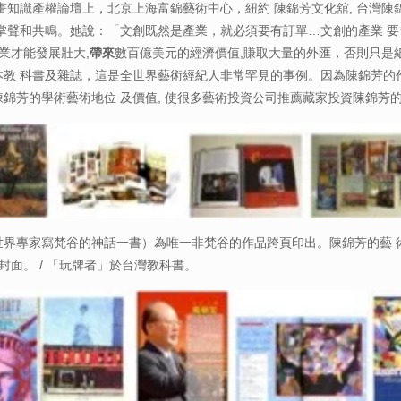
識產權論壇上，北京上海富錦藝術中心，紐約 陳錦芳文化舘, 台灣陳錦
掌聲和共鳴。她說：「文創既然是產業，就必須要有訂單…文創的產業 
業才能發展壯大,
帶來
數百億美元的經濟價值,賺取大量的外匯，否則只是紙
0 多本教 科書及雜誌，這是全世界藝術經紀人非常罕見的事例。因為陳錦芳
錦芳的學術藝術地位 及價值, 使很多藝術投資公司推薦藏家投資陳錦芳
出版世界專家寫梵谷的神話一書）為唯一非梵谷的作品跨頁印出。陳錦芳的藝 術
封面。 / 「玩牌者」於台灣教科書。