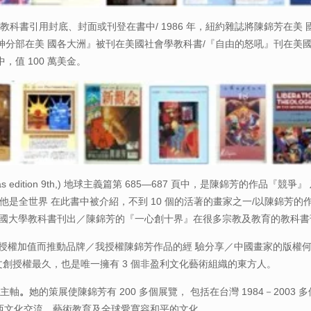
家教科書引用封底、封面或刊登在書中/ 1986 年，紐約雜誌將陳錦芳在
神分部在美 國各大洲』被刊在美國社會學教科書/『自由的怒吼』刊在美
值 100 萬美金。
s edition 9th,) 地球主義篇第 685—687 頁中，是陳錦芳的作
世界 在此書中被介紹，不到 10 個的活著的畫家之一/以陳錦芳的作品被用作
美國大學教科書刊出／陳錦芳的『一心創十界』在很多宗教及教育的教科書
通過授權加值而推動品牌／我授權陳錦芳作品的經 驗分享／中國畫家的版
文創授權最久，也是唯一擁有 3 個非盈利文化藝術組織的東方人。
為主軸
。
她的策展使陳錦芳有 200 多個展覽， 包括在台灣 1984－20
動東西文化交流，藝術教育及全球愛寬容和平的文化。