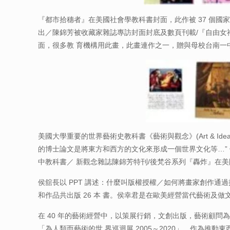
『都市拾穗者』在美國社會學教科書封面，此作被 37 個國
出／陳錦芳被收藏家雜誌專訪封面封底及數頁刊載/『自由女
面，很多教 育機構用此畫，此畫連作之一，贈與母校台南一中，
美國大學重要的世界藝術史教科書《藝術與觀念》(Art & Idea
的博士論文是將東方和西方的文化來形成一個世界文化等…” 他是全
中教科書／ 新觀念雜誌陳錦芳特刊/後梵谷系列『轟炸』在
侯舘長以 PPT 講述：什麼叫版權授權／如何將畫家創作
和作品共出版 26 本 書。侯幸君是在歐美經營當代藝術及做
在 40 年的藝術經營中，以策展行銷，文創出版，藝術顧問
「為人類而藝術的世 界巡迴展 2005～2020」。作為推