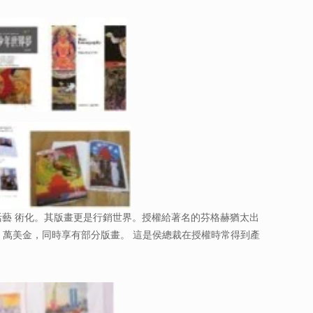
藝 術化。其版畫更是行銷世界。授權給著名的芬格赫猶太出
得到 4 萬美金，同時享有部分版畫。 這是侯總裁在授權時常得到產