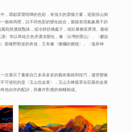
展中，環顧眾聲喧嘩的色彩，有強大的震懾力量，迎面排山倒
同一個佈局裡，以不同色彩的變化組合，最能表現氣象萬千的
麗宛然濃妝豔抹，或冷靜彷彿處子，或狂暴猶若莽漢。藝術
潔〉等以單純主色求濃淡變化，像〈台灣的聖山〉、〈麒趾
動〉那種野獸派的奔放，又有像〈燦爛的燃燒〉、〈鬼斧神
一次展示了畫家自己多采多姿的藝術風格和技巧，儘管變奏
聖不可侵犯的是〈玉山也金黃〉，玉山主峰籠罩在莊嚴的金黃
都有他自作的配詩，與畫作對應的相輔相成。