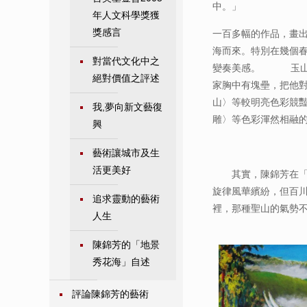
中。」
年人文科學獎獲
獎感言
一百多幅的作品，畫
海而來。特別在幾個
對當代文化中之
變奏美感。 玉山在
絕對價值之評述
家胸中有塊壘，把他
山〉等較明亮色彩競
我,夢向新文藝復
雕〉等色彩渾然相融
興
藝術讓城市及生
活更美好
其實，陳錦芳在「玉
旋律風華繽紛，但百
追求靈動的藝術
裡，那種聖山的氣勢
人生
陳錦芳的「地景
秀花海」自述
評論陳錦芳的藝術