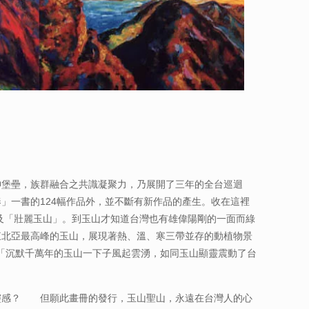
精神堡壘，族群融合之共識凝聚力，乃展開了三年的全台巡迴
」一書的124幅作品外，並不斷有新作品的產生。收在這裡
及「壯麗玉山」。到玉山才知道台灣也有雄偉陽剛的一面而綠
東北亞最高峰的玉山，展現著熱、溫、寒三帶並存的動植物景
「沉默千萬年的玉山一下子風起雲湧，如同玉山顯靈震動了台
靈感？ 但願此畫冊的發行，玉山聖山，永遠在台灣人的心