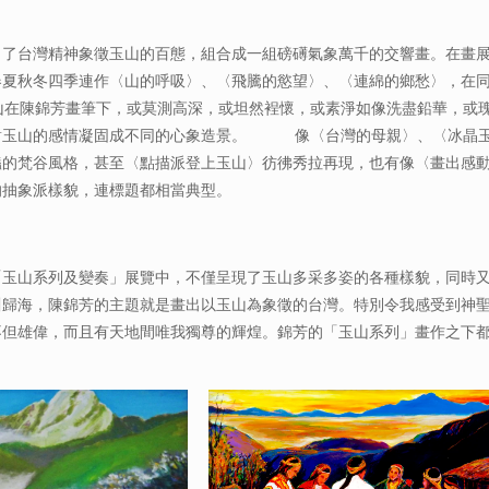
出了台灣精神象徵玉山的百態，組合成一組磅礡氣象萬千的交響畫。在畫
春夏秋冬四季連作〈山的呼吸〉、〈飛騰的慾望〉、〈連綿的鄉愁〉，在
陳錦芳畫筆下，或莫測高深，或坦然裎懷，或素淨如像洗盡鉛華，或瑰
對玉山的感情凝固成不同的心象造景。 像〈台灣的母親〉、〈冰晶玉
豔的梵谷風格，甚至〈點描派登上玉山〉彷彿秀拉再現，也有像〈畫出感
的抽象派樣貌，連標題都相當典型。
山系列及變奏」展覽中，不僅呈現了玉山多采多姿的各種樣貌，同時又
川歸海，陳錦芳的主題就是畫出以玉山為象徵的台灣。特別令我感受到神
不但雄偉，而且有天地間唯我獨尊的輝煌。錦芳的「玉山系列」畫作之下