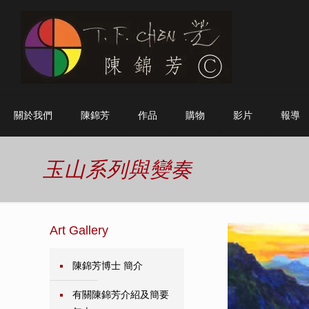
關於我們
陳錦芳
作品
購物
影片
報導
玉山系列與變奏
Art Gallery
陳錦芳博士 簡介
有關陳錦芳介紹及簡要