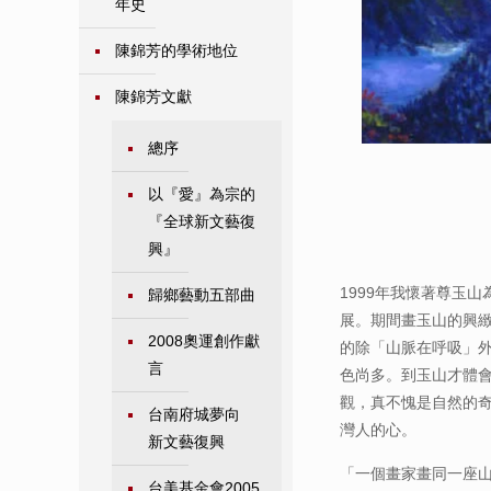
年史
陳錦芳的學術地位
陳錦芳文獻
總序
以『愛』為宗的
『全球新文藝復
興』
1999年我懷著尊玉
歸鄉藝動五部曲
展。期間畫玉山的興緻
2008奧運創作獻
的除「山脈在呼吸」
言
色尚多。到玉山才體
觀，真不愧是自然的
台南府城夢向
灣人的心。
新文藝復興
「一個畫家畫同一座
台美基金會2005