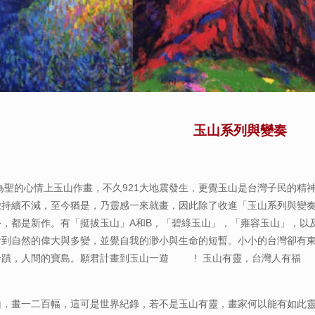
玉山系列與變奏
山為聖的心情上玉山作畫，不久921大地震發生，更覺玉山是台灣子民的
持續不減，至今猶是，乃靈感一來就畫，因此除了收進「玉山系列與變奏
外，都是新作。有「挺拔玉山」A和B，「碧綠玉山」，「雍容玉山」，以
會到自然的偉大與多變，並覺自我的渺小與生命的短暫。小小的台灣卻有
奇蹟，人間的寶島。願君計畫到玉山一遊 ! 玉山有靈，台灣人有福 
山，畫一二百幅，這可是世界紀錄，若不是玉山有靈，畫家何以能有如此