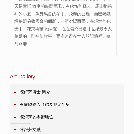
天是童話 故事的熱鬧呈現：有吹笛的藝人、馬上翻筋
斗的小丑、魚身馬首的琴手、飛奔的公雞…而巴黎鐵
塔映照倫敦國會的側影，一顆夕陽西墜，在輝煌的色
光中，花束與鞭 炮爭艷，在在襯托出這廿世紀最令人
羨慕的一則神仙故事，而永遠留在世人的記憶裡。哈
列路耶！
Art Gallery
陳錦芳博士 簡介
有關陳錦芳介紹及簡要年史
陳錦芳的學術地位
陳錦芳文獻