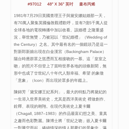
#97012 48″ X 36″ 英吋 畫布丙烯
1981年7月29日英國查理王子與黛安娜姑婚那一天，
有70萬人聚集英國倫敦觀禮歡呼，並有7億5千萬人從
全球各地的電視轉播中加以收看。該婚禮 之隆重盛
況，舉世無雙，乃被冠以「世紀婚禮」（Wedding of
the Century）之名。其中最有名的一個鏡頭乃是這一
對新郎新娘出現在白金漢宮（Backingham Palace）
陽台時應群眾之慫恿而互相接吻的一慕。這「皇室之
吻」的照片不但登上了當時世界各地的頭條新聞，無
形中也成了廿世紀八十年代人類幸福、希望 的象徵
「意象」（Icon）而出現於眾多的年鑑上。
陳錦芳「黛安娜王妃系列」，最大的特點乃將黛妃的
一生溶入世界美術史，尤其是西洋美術史 裡做創作、
銓釋、表現的翱翔。在現代美術史上夏卡爾
（Chagall, 1887–1983）的作品最富幻想之美、童真
之趣而色彩艷麗。陳博士將「世紀之吻」嵌入夏卡爾
一對騰空而起，綣綿情深的情人那夢幻的景象中，滿