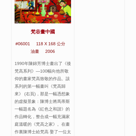
梵谷畫中國
#06001 118 X 168 公分
油畫 2006
1990年陳錦芳博士畫出了《後
梵高系列》—100幅向他所敬
仰的畫家梵高致敬的作品。該
系列的第一幅畫叫《梵高歸
來》 (右頁)，那是一幅憑想象
的虛擬景象：陳博士將馬蒂斯
一幅題名為《紅色之和諧》的
作品轉化，整合成一幅充滿家
庭溫暖的《梵高之家》。在畫
作裏陳博士給梵高 娶了一位太