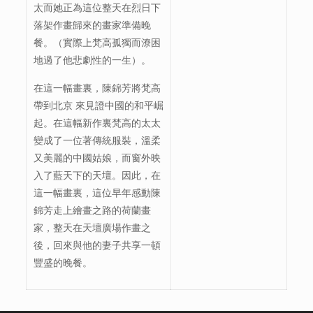
太而她正為這位整天在烈日下
落架作畫歸來的畫家準備晚
餐。（實際上梵高孤獨而潦困
地過了他悲劇性的一生）。
在這一幅畫裏，陳錦芳將梵高
帶到北京 來見證中國的和平崛
起。在這幅新作裏梵高的太太
變成了一位著傳統服裝，溫柔
又美麗的中國姑娘，而窗外映
入了藍天下的天壇。因此，在
這一幅畫裏，這位早年感動陳
錦芳走上繪畫之路的荷蘭畫
家，整天在天壇廣場作畫之
後，回來與他的妻子共享一頓
豐盛的晚餐。