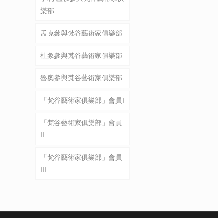
樂部
孟克參與梵谷藝術家俱樂部
杜象參與梵谷藝術家俱樂部
魯奧參與梵谷藝術家俱樂部
「梵谷藝術家俱樂部」會員I
「梵谷藝術家俱樂部」會員
II
「梵谷藝術家俱樂部」會員
III