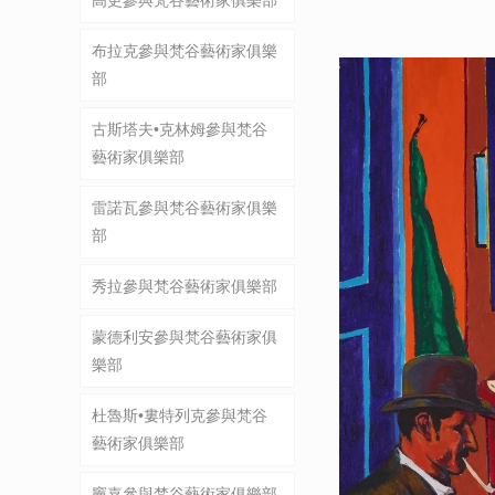
高更參與梵谷藝術家俱樂部
布拉克參與梵谷藝術家俱樂
部
古斯塔夫•克林姆參與梵谷
藝術家俱樂部
雷諾瓦參與梵谷藝術家俱樂
部
秀拉參與梵谷藝術家俱樂部
蒙德利安參與梵谷藝術家俱
樂部
杜魯斯•婁特列克參與梵谷
藝術家俱樂部
竇嘉參與梵谷藝術家俱樂部