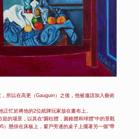
，所以在高更（Gauguin）之後，他被邀請加入藝術
，表示他正忙於將他的2位紙牌玩家放在畫布上。
受歡迎的場景，以其在“圓柱體，圓錐體和球體”中的景觀
-95）懸掛在床板上，窗戶旁邊的桌子上擺著另一個“帶