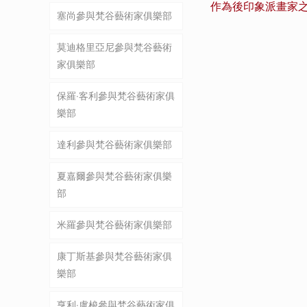
作為後印象派畫家
塞尚參與梵谷藝術家俱樂部
莫迪格里亞尼參與梵谷藝術
家俱樂部
保羅‧客利參與梵谷藝術家俱
樂部
達利參與梵谷藝術家俱樂部
夏嘉爾參與梵谷藝術家俱樂
部
米羅參與梵谷藝術家俱樂部
康丁斯基參與梵谷藝術家俱
樂部
亨利‧盧梭參與梵谷藝術家俱