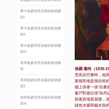
畢卡索參與梵谷藝術家俱樂
部I
畢卡索參與梵谷藝術家俱樂
部II
畢卡索參與梵谷藝術家俱樂
部III
馬蒂斯參與梵谷藝術家俱樂
保羅·塞尚（1839-1
部
梵高在巴黎時，他與
馬蒂斯參與梵谷藝術家俱樂
家殖民地是很自然
部II
牆上掛著一張“自畫像
窗戶對面出現“加丹
馬蒂斯參與梵谷藝術家俱樂
探索其地質基礎，並
部III
綠色水罐和錫水壺的靜