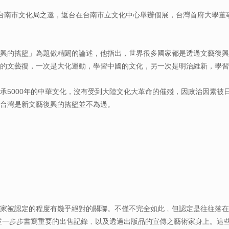
台南市文化局之邀，返台在台南市立文化中心舉辦個展，台灣首府大學董
復興的搖籃」為題做精闢的論述，他指出，世界很多國家都是透過文藝復興
的文藝復，一次是大化運動，學習中國的文化，另一次是明治維新，學習
承5000年的中華文化，沒有受到大陸文化大革命的催殘，因政治因素被
台灣是新文藝復興的搖籃並不為過。
術家被認定的程度有幾乎絕對的關聯。不僅不完全如此﹐但認定是往往落在
並一步步書寫重要的出售記錄﹐以及透過出版品的宣傳之藝術家身上。這