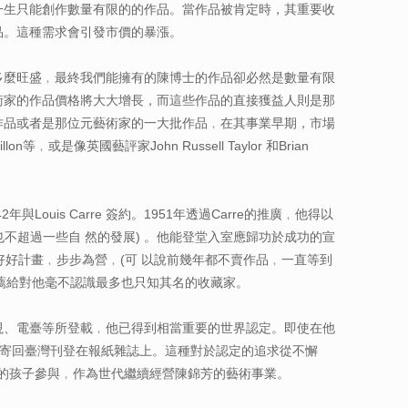
一生只能創作數量有限的的作品。當作品被肯定時，其重要收
品。這種需求會引發市價的暴漲。
多麼旺盛﹐最終我們能擁有的陳博士的作品卻必然是數量有限
術家的作品價格將大大增長，而這些作品的直接獲益人則是那
作品或者是那位元藝術家的一大批作品﹐在其事業早期，市場
是像英國藝評家John Russell Taylor 和Brian
ouis Carre 簽約。1951年透過Carre的推廣﹐他得以
不超過一些自 然的發展) 。他能登堂入室應歸功於成功的宣
好好計畫﹐步步為營﹐(可 以說前幾年都不賣作品﹐一直等到
後才推薦給對他毫不認識最多也只知其名的收藏家。
視、電臺等所登載﹐他已得到相當重要的世界認定。即使在他
寫文章寄回臺灣刊登在報紙雜誌上。這種對於認定的追求從不懈
們的孩子參與﹐作為世代繼續經營陳錦芳的藝術事業。