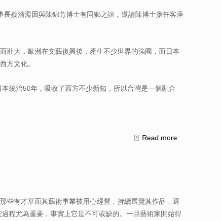
事長蔡清淵因與陳錦芳博士有同鄉之誼，邀請陳博士擔任客座
而壯大，歐洲在文藝復興後，產生不少世界的強國，而日本
西方文化。
日本統治50年，吸收了西方不少新知，所以台灣是一個融合
Read more
那些有才華而其藝術事業被用心經營﹐持續展覽其作品﹐選
些過程尤為重要﹐事實上它是不可或缺的。一旦藝術家開始得