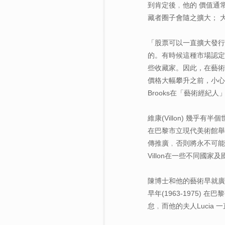
到肯定後﹐他的 價值通
藏者圈子會隨之擴大； 
「股票可以一直擴大發行
的。有時候這種市場認定
些收藏家。因此，在藝術
價格大幅攀升之前，小心經管這
Brooks在「藝術經紀
維康(Villon) 幾乎
在巴黎市立現代美術館舉
傳推廣﹐否則將永不可能
Villon在一些不同國
陳博士和他的藝術早就廣
早年(1963-197
怠﹐而他的夫人Luci