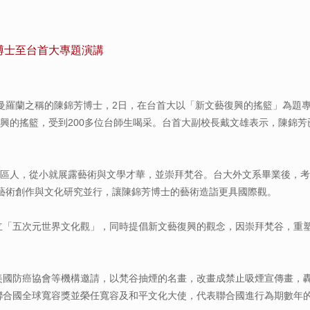
博士至台首大專題演講
曼羅蘭之稱的陳錦芳博士，2日，在台首大以「新文藝復興的搖籃」為題
興的搖籃，受到200多位台師生喝采。台首大副校長戴文雄表示，陳錦
仁區人，從小就展露藝術與文學才華，並崇拜梵谷。台大外文系畢業後，考
藝術創作與文化研究並行，讓陳錦芳博士的藝術造詣更具國際觀。
建立「五次元世界文化觀」，同時提倡新文藝復興的觀念，因崇拜梵谷，重
應美國防癌協會等機構邀請，以梵谷抽煙的名畫，改畫成禁止吸煙宣傳畫，
頒聯合國全球寬容獎並榮任寬容及和平文化大使，代表聯合國進行為期數年