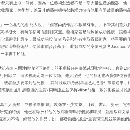
常都只有上漲一條路﹐因為一位藝術創造者不是一部大量生產的機器﹐他
大收藏家﹐美術館﹐以及其他藝術機構都將竭力擁有他那有限數量的藝術
」一位紐約的經 紀人說﹐「但塞尚的作品卻數量有限。」不管其創造力
來得很快﹐有時候卻可 能姍姍來遲。藝術家若是能夠被成功推廣﹐該藝
市場裏獲利最多﹐最成功的投 資者乃是那些有幸取得藝術家一些重要的
些藝術品﹐使其市價步步高 升。此類成功的案例可參考Jacques Villon等﹐或
人」一本書中所述。
有半個世紀在無人問津的情況下創作﹐並不處於任何畫派或運動的中心﹐直到1942年與L
行回顧展﹐而後被認定為一位大師。他人沒變﹐他的藝術也沒變(即使有也
﹐或者至少要等到他死後----其所以成功乃藝術經紀人把這件事接過來﹐
家及國際展出並引起藝壇的注意) 同時建立並保持Villon前後一致的形像
為世人所知﹐並被策劃推 廣。就像在不少文獻、目錄、書籍、剪報、電
5) 在巴黎研究的時候，他已在歐洲和他的故鄉臺灣舉行個展和聯展﹐並經常
a 一直努力不倦﹐經營他的作品﹐如一部發動機推動計畫實現理想並帶動他