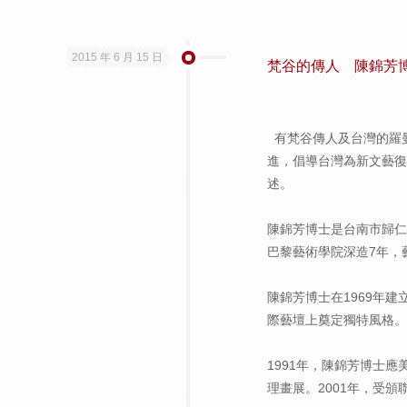
2015 年 6 月 15 日
梵谷的傳人 陳錦芳
有梵谷傳人及台灣的羅
進，倡導台灣為新文藝復
述。
陳錦芳博士是台南市歸
巴黎藝術學院深造7年，
陳錦芳博士在1969年
際藝壇上奠定獨特風格。
1991年，陳錦芳博士
理畫展。2001年，受