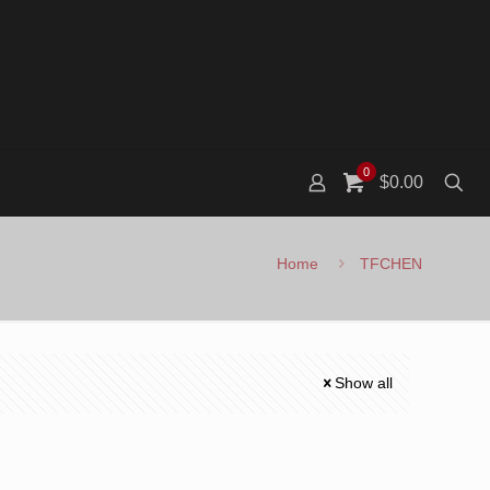
0
$0.00
Home
TFCHEN
Show all