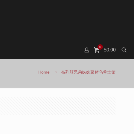
0
$0.00
Home
布列颠兄弟姊妹聚赌乌希士馆