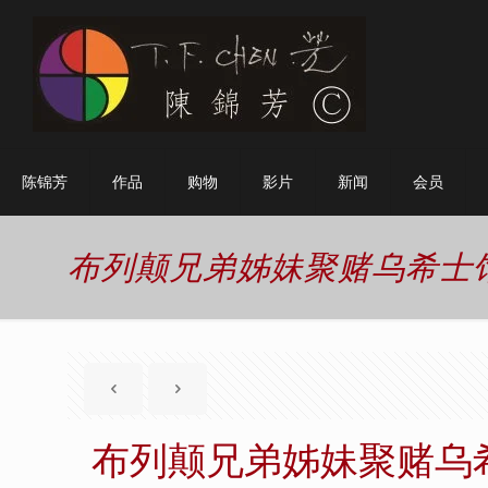
陈锦芳
作品
购物
影片
新闻
会员
布列颠兄弟姊妹聚赌乌希士
布列颠兄弟姊妹聚赌乌