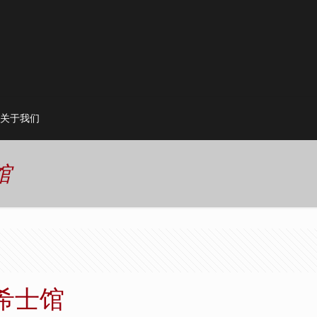
关于我们
馆
希士馆